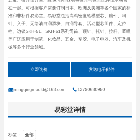
在一起。可根据客户需要订制日本、欧洲及美洲等各个国家的标
准和非标件易彩堂。易彩堂包括高精密度笔模型芯、镶件、呵
针、入子、无给油自润滑块、自润导套、活动型芯组件、定位
柱、边锁SKH-51、SKH-61系列司筒、顶针、托针、拉杆、唧咀
等广泛应用于制笔、化妆品、五金、塑胶、电子电器、汽车及机
械等多个行业领域。
立即询价
发送电子邮件
mingqingmould@163.com
13790680950
易彩堂详情