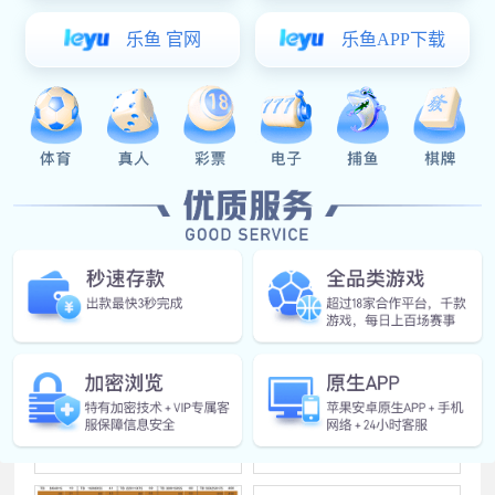
TF轻小荷重弹簧价目表
TL轻荷重弹簧价目表
TM中荷重弹簧价目录
TH重荷重弹簧价目录