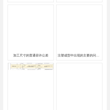
加工尺寸的普通容许公差
注塑成型中出现的主要的问题和原因