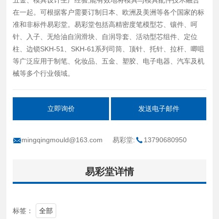
在一起。可根据客户需要订制日本、欧洲及美洲等各个国家的标
准和非标件易彩堂。易彩堂包括高精密度笔模型芯、镶件、呵
针、入子、无给油自润滑块、自润导套、活动型芯组件、定位
柱、边锁SKH-51、SKH-61系列司筒、顶针、托针、拉杆、唧咀
等广泛应用于制笔、化妆品、五金、塑胶、电子电器、汽车及机
械等多个行业领域。
立即询价
发送电子邮件
mingqingmould@163.com
易彩堂:
13790680950
易彩堂详情