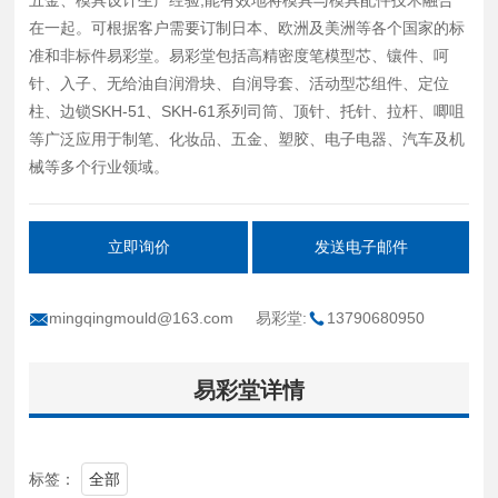
在一起。可根据客户需要订制日本、欧洲及美洲等各个国家的标
准和非标件易彩堂。易彩堂包括高精密度笔模型芯、镶件、呵
针、入子、无给油自润滑块、自润导套、活动型芯组件、定位
柱、边锁SKH-51、SKH-61系列司筒、顶针、托针、拉杆、唧咀
等广泛应用于制笔、化妆品、五金、塑胶、电子电器、汽车及机
械等多个行业领域。
立即询价
发送电子邮件
mingqingmould@163.com
易彩堂:
13790680950
易彩堂详情