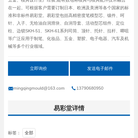
在一起。可根据客户需要订制日本、欧洲及美洲等各个国家的标
准和非标件易彩堂。易彩堂包括高精密度笔模型芯、镶件、呵
针、入子、无给油自润滑块、自润导套、活动型芯组件、定位
柱、边锁SKH-51、SKH-61系列司筒、顶针、托针、拉杆、唧咀
等广泛应用于制笔、化妆品、五金、塑胶、电子电器、汽车及机
械等多个行业领域。
立即询价
发送电子邮件
mingqingmould@163.com
13790680950
易彩堂详情