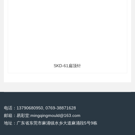
SKD-61扁顶针
电话：13790680950, 0769-38871628
邮箱：
易彩堂:mingqingmould@163.com
地址：广东省东莞市麻涌镇水乡大道麻涌段5号9栋