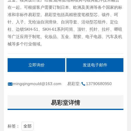
在一起。可根据客户需要订制日本、欧洲及美洲等各个国家的标
准和非标件易彩堂。易彩堂包括高精密度笔模型芯、镶件、呵
针、入子、无给油自润滑块、自润导套、活动型芯组件、定位
柱、边锁SKH-51、SKH-61系列司筒、顶针、托针、拉杆、唧咀
等广泛应用于制笔、化妆品、五金、塑胶、电子电器、汽车及机
械等多个行业领域。
立即询价
发送电子邮件
mingqingmould@163.com
易彩堂:
13790680950
易彩堂详情
标签：
全部